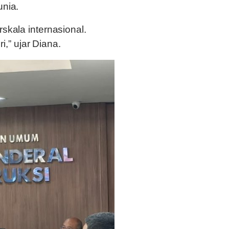
unia.
skala internasional.
i,” ujar Diana.