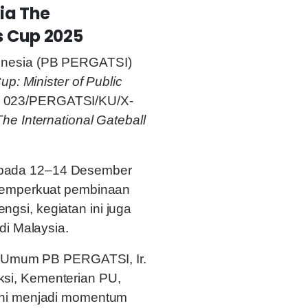
ia The
s Cup 2025
donesia (PB PERGATSI)
up: Minister of Public
 023/PERGATSI/KU/X-
e International Gateball
ta pada 12–14 Desember
memperkuat pembinaan
ngsi, kegiatan ini juga
i Malaysia.
a Umum PB PERGATSI, Ir.
uksi, Kementerian PU,
ini menjadi momentum