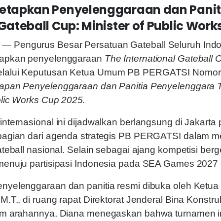
Tetapkan Penyelenggaraan dan Panit
Gateball Cup: Minister of Public Work
— Pengurus Besar Persatuan Gateball Seluruh In
tapkan penyelenggaraan
The International Gateball C
lalui Keputusan Ketua Umum PB PERGATSI Nomor
apan Penyelenggaraan dan Panitia Penyelenggara Th
blic Works Cup 2025.
internasional ini dijadwalkan berlangsung di Jakar
 bagian dari agenda strategis PB PERGATSI dalam 
teball nasional. Selain sebagai ajang kompetisi berge
menuju partisipasi Indonesia pada SEA Games 2027 d
nyelenggaraan dan panitia resmi dibuka oleh Ketu
M.T., di ruang rapat Direktorat Jenderal Bina Konstr
lam arahannya, Diana menegaskan bahwa turnamen 