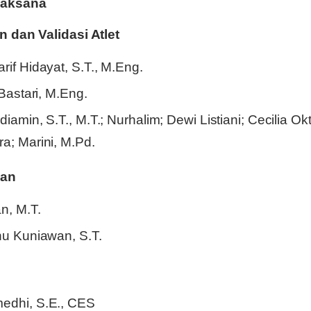
laksana
 dan Validasi Atlet
rif Hidayat, S.T., M.Eng.
 Bastari, M.Eng.
diamin, S.T., M.T.; Nurhalim; Dewi Listiani; Cecilia 
a; Marini, M.Pd.
gan
n, M.T.
nu Kuniawan, S.T.
edhi, S.E., CES